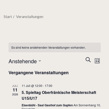
Start
Veranstaltungen
Es sind keine anstehenden Veranstaltungen vorhanden.
Verans
Ver
Suche
Anstehende
Liste
Ans
Suche
Datum
Nav
Vergangene Veranstaltungen
und
wählen.
Ansich
11 Juli @ 12:00
-
17:00
JULI
11
Naviga
5. Spieltag Oberfränkische Meisterschaft
2026
U15/U17
Eisenbühl - Saal Gasthof zum Gupfen
Am Sonnenhang 10,
Eisenbühl